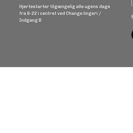
Hjertestarter tilgængelig alle ugens dage
fra 8-22 i centret ved Change lingeri /
Indgang B