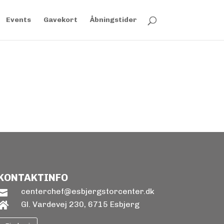
Events
Gavekort
Åbningstider
KONTAKTINFO
centerchef@esbjergstorcenter.dk

Gl. Vardevej 230, 6715 Esbjerg
