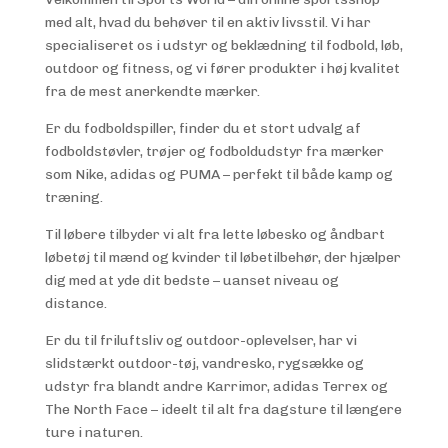
med alt, hvad du behøver til en aktiv livsstil. Vi har
specialiseret os i udstyr og beklædning til fodbold, løb,
outdoor og fitness, og vi fører produkter i høj kvalitet
fra de mest anerkendte mærker.
Er du fodboldspiller, finder du et stort udvalg af
fodboldstøvler, trøjer og fodboldudstyr fra mærker
som Nike, adidas og PUMA – perfekt til både kamp og
træning.
Til løbere tilbyder vi alt fra lette løbesko og åndbart
løbetøj til mænd og kvinder til løbetilbehør, der hjælper
dig med at yde dit bedste – uanset niveau og
distance.
Er du til friluftsliv og outdoor-oplevelser, har vi
slidstærkt outdoor-tøj, vandresko, rygsække og
udstyr fra blandt andre Karrimor, adidas Terrex og
The North Face – ideelt til alt fra dagsture til længere
ture i naturen.